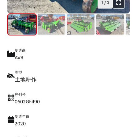
1
/
0
制造商
AVR
类型
土地耕作
序列号
0602GF490
制造年份
2020