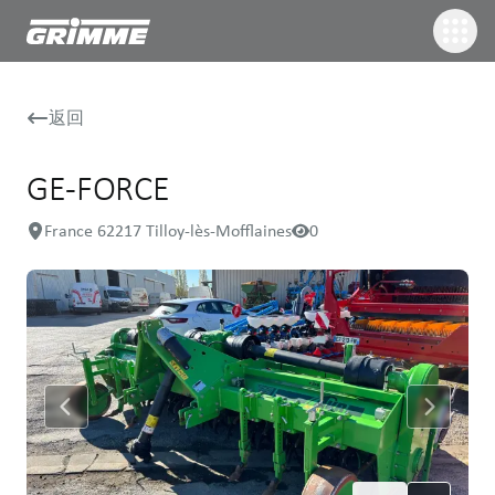
返回
GE-FORCE
France 62217 Tilloy-lès-Mofflaines
0