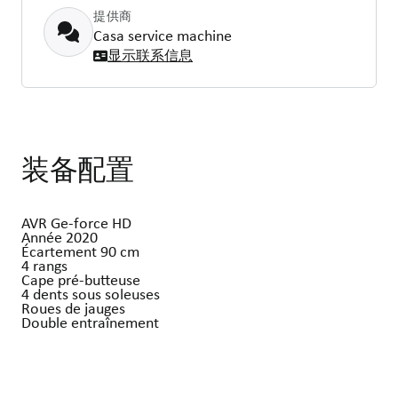
提供商
Casa service machine
显示联系信息
装备配置
AVR Ge-force HD
Année 2020
Écartement 90 cm
4 rangs
Cape pré-butteuse
4 dents sous soleuses
Roues de jauges
Double entraînement