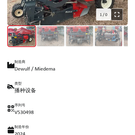
1
/
0
制造商
Dewulf / Miedema
类型
播种设备
序列号
V530498
制造年份
2024