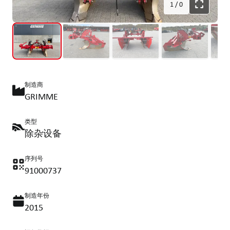
1
/
0
制造商
GRIMME
类型
除杂设备
序列号
91000737
制造年份
2015