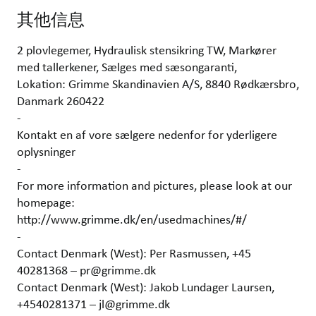
其他信息
2 plovlegemer, Hydraulisk stensikring TW, Markører
med tallerkener, Sælges med sæsongaranti,
Lokation: Grimme Skandinavien A/S, 8840 Rødkærsbro,
Danmark 260422
-
Kontakt en af vore sælgere nedenfor for yderligere
oplysninger
-
For more information and pictures, please look at our
homepage:
http://www.grimme.dk/en/usedmachines/#/
-
Contact Denmark (West): Per Rasmussen, +45
40281368 – pr@grimme.dk
Contact Denmark (West): Jakob Lundager Laursen,
+4540281371 – jl@grimme.dk