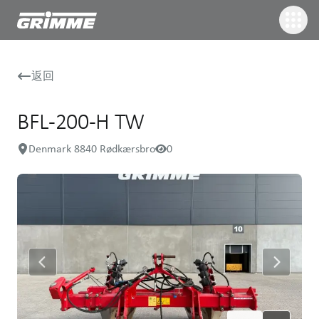
返回
BFL-200-H TW
Denmark 8840 Rødkærsbro
0