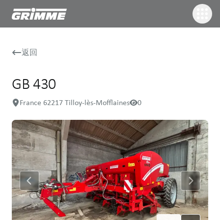
返回
GB 430
France 62217 Tilloy-lès-Mofflaines
0