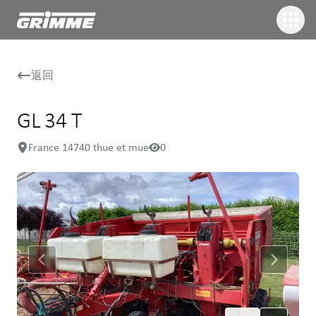
返回
GL 34 T
France 14740 thue et mue
0