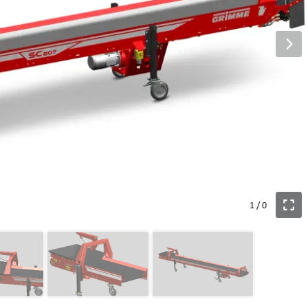
1
/
0