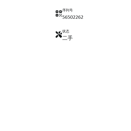
序列号
56502262
状态
二手