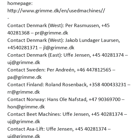
homepage:
http://www.grimme.dk/en/usedmachines//
-
Contact Denmark (West): Per Rasmussen, +45
40281368 – pr@grimme.dk
Contact Denmark (West): Jakob Lundager Laursen,
+4540281371 – jl@grimme.dk
Contact Denmark (East): Uffe Jensen, +45 40281374 –
uj@grimme.dk
Contact Sweden: Per Andreén, +46 447812565 –
pa@grimme.dk
Contact Finland: Roland Rosenback, +358 400433231 –
rr@grimme.dk
Contact Norway: Hans Ole Nafstad, +47 90369700 –
hon@grimme.dk
Contact Beet Machines: Uffe Jensen, +45 40281374 –
uj@grimme.dk
Contact Asa-Lift: Uffe Jensen, +45 40281374 –
uj@grimme.dk