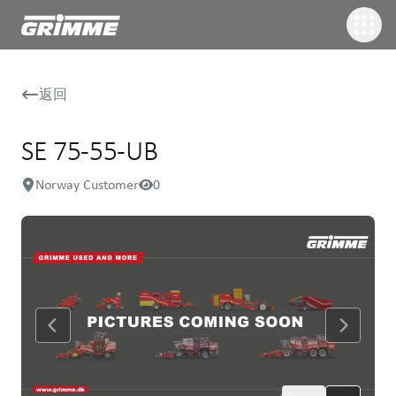
返回
SE 75-55-UB
Norway Customer
0