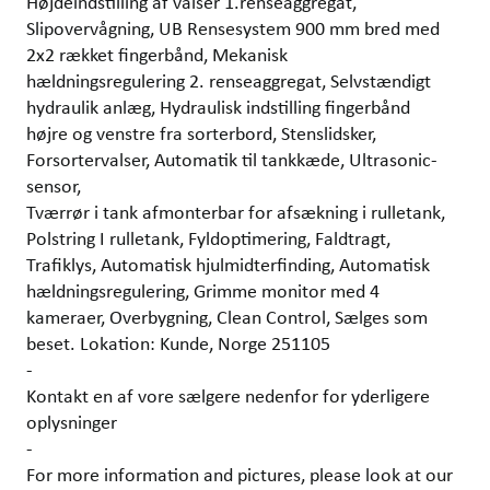
Højdeindstilling af valser 1.renseaggregat,
Slipovervågning, UB Rensesystem 900 mm bred med
2x2 rækket fingerbånd, Mekanisk
hældningsregulering 2. renseaggregat, Selvstændigt
hydraulik anlæg, Hydraulisk indstilling fingerbånd
højre og venstre fra sorterbord, Stenslidsker,
Forsortervalser, Automatik til tankkæde, Ultrasonic-
sensor,
Tværrør i tank afmonterbar for afsækning i rulletank,
Polstring I rulletank, Fyldoptimering, Faldtragt,
Trafiklys, Automatisk hjulmidterfinding, Automatisk
hældningsregulering, Grimme monitor med 4
kameraer, Overbygning, Clean Control, Sælges som
beset. Lokation: Kunde, Norge 251105
-
Kontakt en af vore sælgere nedenfor for yderligere
oplysninger
-
For more information and pictures, please look at our