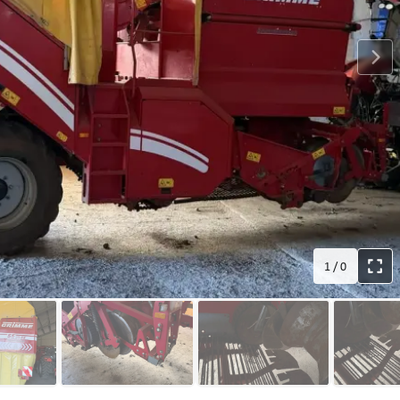
1
/
0