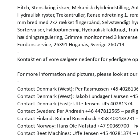
Hitch, Stensikring i skær, Mekanisk dybdeindstilling,
Hydraulisk ryster, Trekantruller, Renseindretning 1. 
mm bred med 2x2 rækket fingerbånd, Selvstændigt hydra
Sortervalser, Fyldoptimering, Hydraulisk faldtragt, Tra
hældningsregulering, Grimme monitor med 3 kameraer,
Fordonsservice, 26391 Höganäs, Sverige 260714
-
Kontakt en af vore sælgere nedenfor for yderligere op
-
For more information and pictures, please look at 
-
Contact Denmark (West): Per Rasmussen +45 402813
Contact Denmark (West): Jakob Lundager Laursen +4
Contact Denmark (East): Uffe Jensen +45 40281374 
Contact Sweden: Per Andreén +46 447812565 – pa@
Contact Finland: Roland Rosenback +358 400433231 
Contact Norway: Hans Ole Nafstad +47 90369700 –
Contact Beet Machines: Uffe Jensen +45 40281374 –