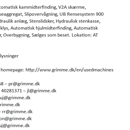
 Automatisk kammidterfinding, V2A skærme,
renseaggregat, Slipovervågning, UB Rensesystem 900
ulik anlæg, Stenslidsker, Hydraulisk stenkasse,
fiklys, Automatisk hjulmidterfinding, Automatisk
 Overbygning, Sælges som beset. Lokation: AT
lysninger
our homepage: http://www.grimme.dk/en/usedmachines
68 – pr@grimme.dk
5 40281371 – jl@grimme.dk
– uj@grimme.dk
grimme.dk
– rr@grimme.dk
 hon@grimme.dk
 uj@grimme.dk