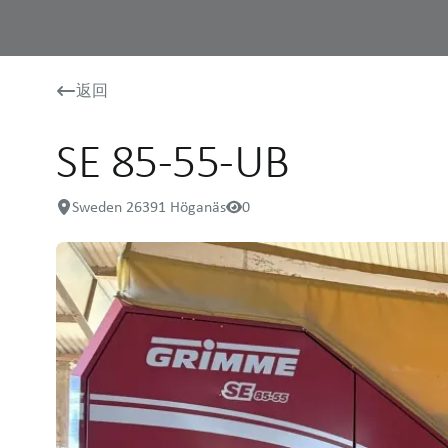
返回
SE 85-55-UB
Sweden 26391 Höganäs
0