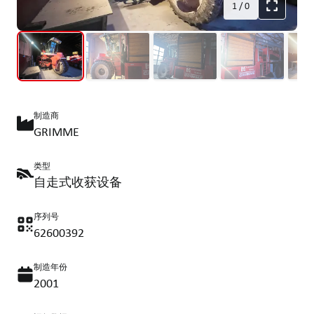
1
/
0
制造商
GRIMME
类型
自走式收获设备
序列号
62600392
制造年份
2001