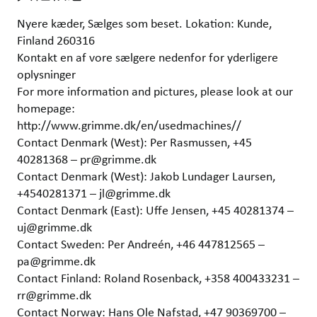
Nyere kæder, Sælges som beset. Lokation: Kunde,
Finland 260316
Kontakt en af vore sælgere nedenfor for yderligere
oplysninger
For more information and pictures, please look at our
homepage:
http://www.grimme.dk/en/usedmachines//
Contact Denmark (West): Per Rasmussen, +45
40281368 – pr@grimme.dk
Contact Denmark (West): Jakob Lundager Laursen,
+4540281371 – jl@grimme.dk
Contact Denmark (East): Uffe Jensen, +45 40281374 –
uj@grimme.dk
Contact Sweden: Per Andreén, +46 447812565 –
pa@grimme.dk
Contact Finland: Roland Rosenback, +358 400433231 –
rr@grimme.dk
Contact Norway: Hans Ole Nafstad, +47 90369700 –