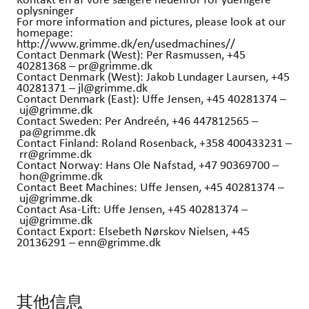
oplysninger
For more information and pictures, please look at our
homepage:
http://www.grimme.dk/en/usedmachines//
Contact Denmark (West): Per Rasmussen, +45
40281368 – pr@grimme.dk
Contact Denmark (West): Jakob Lundager Laursen, +45
40281371 – jl@grimme.dk
Contact Denmark (East): Uffe Jensen, +45 40281374 –
uj@grimme.dk
Contact Sweden: Per Andreén, +46 447812565 –
pa@grimme.dk
Contact Finland: Roland Rosenback, +358 400433231 –
rr@grimme.dk
Contact Norway: Hans Ole Nafstad, +47 90369700 –
hon@grimme.dk
Contact Beet Machines: Uffe Jensen, +45 40281374 –
uj@grimme.dk
Contact Asa-Lift: Uffe Jensen, +45 40281374 –
uj@grimme.dk
Contact Export: Elsebeth Nørskov Nielsen, +45
20136291 – enn@grimme.dk
其他信息