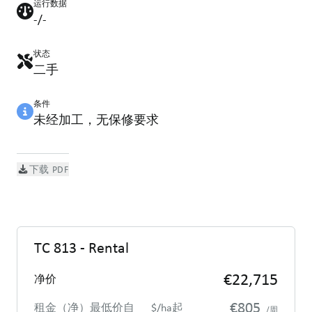
运行数据
-/-
状态
二手
条件
未经加工，无保修要求
下载 PDF
TC 813 - Rental
€22,715
净价
€805
租金（净）最低价自___$/ha起
/周