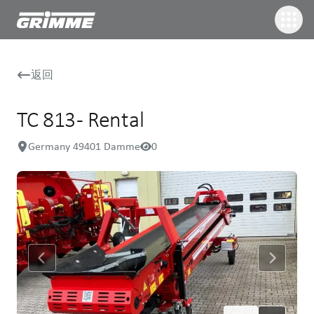
返回
TC 813 - Rental
Germany 49401 Damme
0