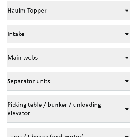
Haulm Topper
Intake
Main webs
Separator units
Picking table / bunker / unloading
elevator
Tyres / Chassis (and motor)