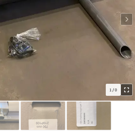
1
/
0