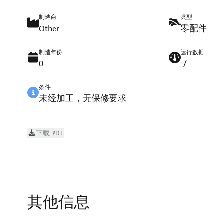
制造商
类型
Other
零配件
制造年份
运行数据
0
-/-
条件
未经加工，无保修要求
下载 PDF
其他信息