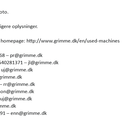
oto.
igere oplysninger.
our homepage: http://www.grimme.dk/en/used-machines
368 – pr@grimme.dk
4540281371 – jl@grimme.dk
– uj@grimme.dk
grimme.dk
 – rr@grimme.dk
 hon@grimme.dk
– uj@grimme.dk
imme.dk
6291 – enn@grimme.dk