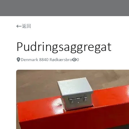
返回
Pudringsaggregat
Denmark 8840 Rødkærsbro
0