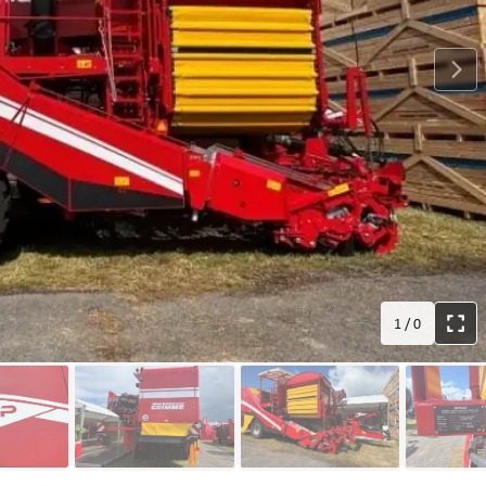
1
/
0