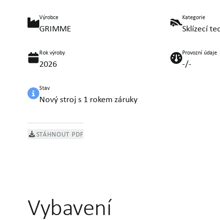
Výrobce
Kategorie
GRIMME
Sklízecí te
Rok výroby
Provozní údaje
2026
-/-
Stav
Nový stroj s 1 rokem záruky
STÁHNOUT PDF
Vybavení