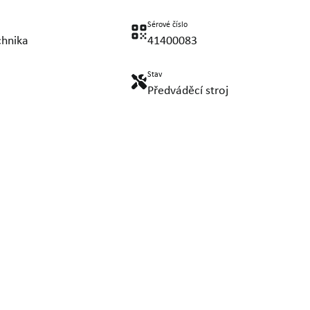
Sérové číslo
chnika
41400083
Stav
Předváděcí stroj