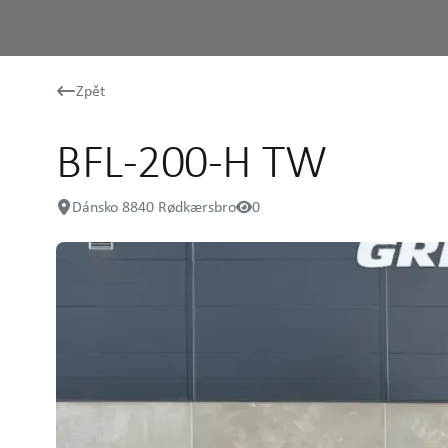
Zpět
BFL-200-H TW
Dánsko 8840 Rødkærsbro
0