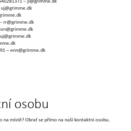
4540281371 – jl@grimme.dk
– uj@grimme.dk
grimme.dk
 – rr@grimme.dk
 hon@grimme.dk
– uj@grimme.dk
imme.dk
6291 – enn@grimme.dk
tní osobu
o na místě? Obrať se přímo na naší kontaktní osobu.