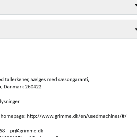
ed tallerkener, Sælges med sæsongaranti,
o, Danmark 260422
lysninger
our homepage: http://www.grimme.dk/en/usedmachines/#/
368 – pr@grimme.dk