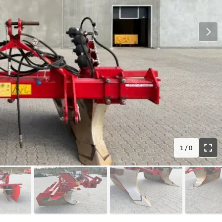
1
/
0