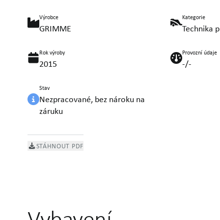
Výrobce
Kategorie
GRIMME
Technika p
Rok výroby
Provozní údaje
2015
-/-
Stav
Nezpracované, bez nároku na
záruku
STÁHNOUT PDF
Vybavení