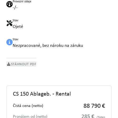
Provozní údaje
-/-
Stav
Ojeté
Stav
Nezpracované, bez nároku na záruku
STÁHNOUT PDF
CS 150 Ablageb. - Rental
88 790 €
Čistá cena (netto)
285 €
Pronájem od (netto)
/Týden