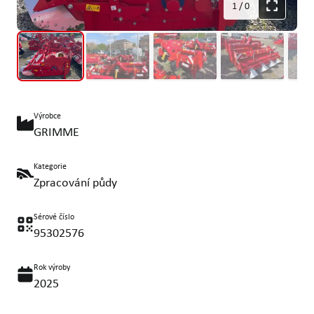
1
/
0
Výrobce
GRIMME
Kategorie
Zpracování půdy
Sérové číslo
95302576
Rok výroby
2025