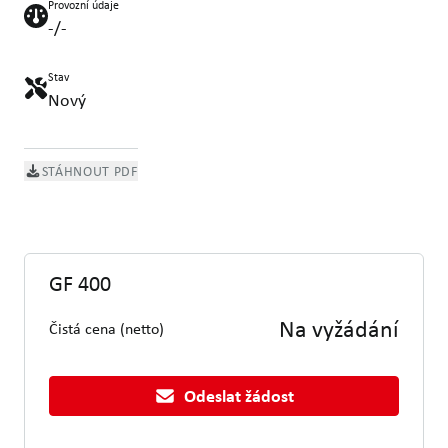
Provozní údaje
-/-
Stav
Nový
STÁHNOUT PDF
GF 400
Na vyžádání
Čistá cena (netto)
Odeslat žádost