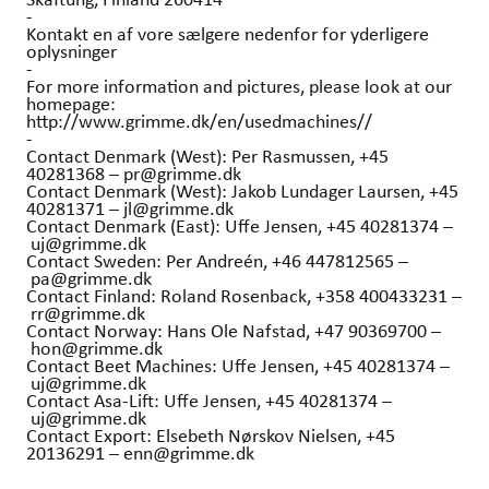
-
Kontakt en af vore sælgere nedenfor for yderligere
oplysninger
-
For more information and pictures, please look at our
homepage:
http://www.grimme.dk/en/usedmachines//
-
Contact Denmark (West): Per Rasmussen, +45
40281368 – pr@grimme.dk
Contact Denmark (West): Jakob Lundager Laursen, +45
40281371 – jl@grimme.dk
Contact Denmark (East): Uffe Jensen, +45 40281374 –
uj@grimme.dk
Contact Sweden: Per Andreén, +46 447812565 –
pa@grimme.dk
Contact Finland: Roland Rosenback, +358 400433231 –
rr@grimme.dk
Contact Norway: Hans Ole Nafstad, +47 90369700 –
hon@grimme.dk
Contact Beet Machines: Uffe Jensen, +45 40281374 –
uj@grimme.dk
Contact Asa-Lift: Uffe Jensen, +45 40281374 –
uj@grimme.dk
Contact Export: Elsebeth Nørskov Nielsen, +45
20136291 – enn@grimme.dk