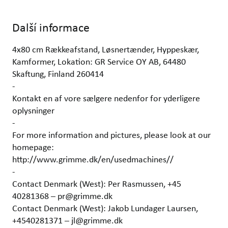
Další informace
4x80 cm Rækkeafstand, Løsnertænder, Hyppeskær,
Kamformer, Lokation: GR Service OY AB, 64480
Skaftung, Finland 260414
-
Kontakt en af vore sælgere nedenfor for yderligere
oplysninger
-
For more information and pictures, please look at our
homepage:
http://www.grimme.dk/en/usedmachines//
-
Contact Denmark (West): Per Rasmussen, +45
40281368 – pr@grimme.dk
Contact Denmark (West): Jakob Lundager Laursen,
+4540281371 – jl@grimme.dk