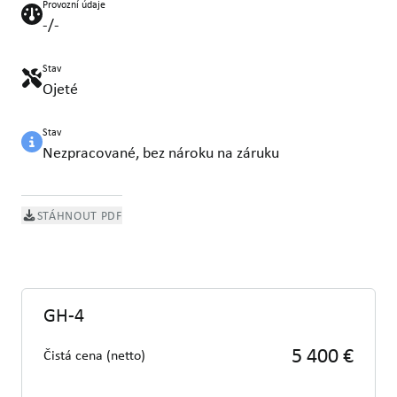
Provozní údaje
-/-
Stav
Ojeté
Stav
Nezpracované, bez nároku na záruku
STÁHNOUT PDF
GH-4
5 400 €
Čistá cena (netto)