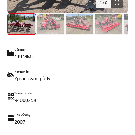
1
/
0
Výrobce
GRIMME
Kategorie
Zpracování půdy
Sérové číslo
94000258
Rok výroby
2007