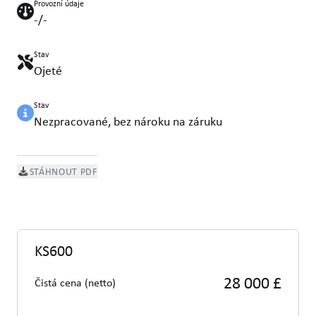
Provozní údaje
-/-
Stav
Ojeté
Stav
Nezpracované, bez nároku na záruku
STÁHNOUT PDF
KS600
28 000 £
Čistá cena (netto)