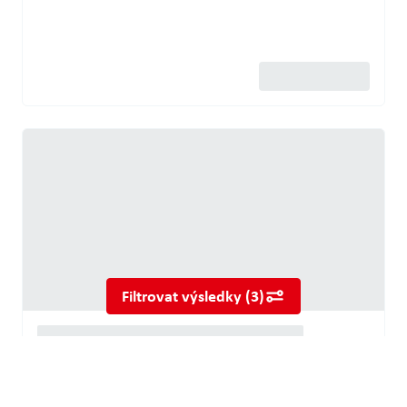
Filtrovat výsledky
(
3
)