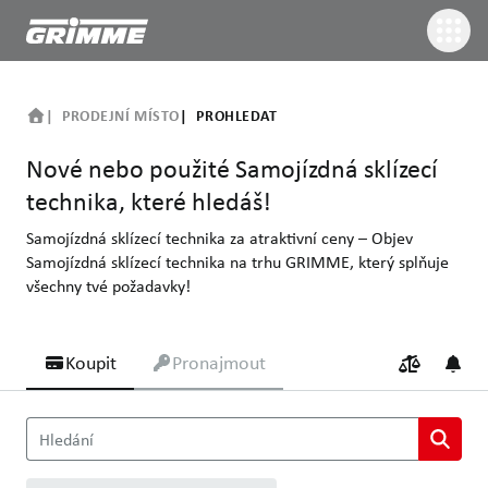
PRODEJNÍ MÍSTO
PROHLEDAT
Nové nebo použité Samojízdná sklízecí
technika, které hledáš!
Samojízdná sklízecí technika za atraktivní ceny – Objev
Samojízdná sklízecí technika na trhu GRIMME, který splňuje
všechny tvé požadavky!
Koupit
Pronajmout
Nové nebo použité Samojízdná sklízecí technika, které hledáš!
Hledání
Samojízdná sklízecí technika za atraktivní ceny – Objev Samojízd