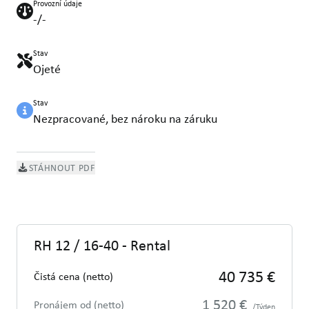
Provozní údaje
-/-
Stav
Ojeté
Stav
Nezpracované, bez nároku na záruku
STÁHNOUT PDF
RH 12 / 16-40 - Rental
40 735 €
Čistá cena (netto)
1 520 €
Pronájem od (netto)
/Týden