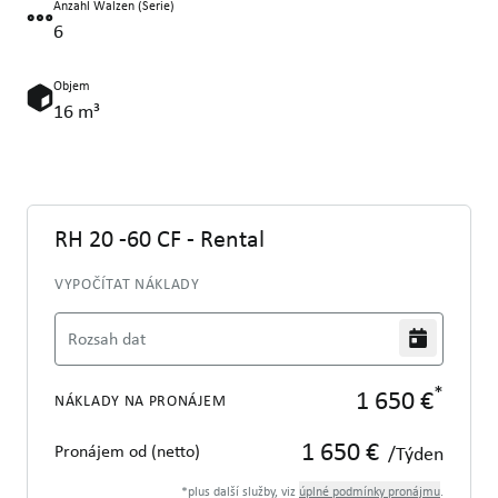
Anzahl Walzen (Serie)
6
Objem
16 m³
RH 20 -60 CF - Rental
VYPOČÍTAT NÁKLADY
Rozsah dat
*
1 650 €
NÁKLADY NA PRONÁJEM
1 650 €
Pronájem od (netto)
/Týden
*plus další služby, viz
úplné podmínky pronájmu
.