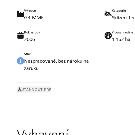
Výrobce
Kategorie
GRIMME
Sklízecí te
Rok výroby
Provozní údaje
2006
1 162 ha
Stav
Nezpracované, bez nároku na
záruku
STÁHNOUT PDF
Vybavení