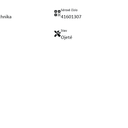
Sérové číslo
chnika
41601307
Stav
Ojeté