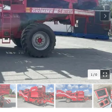
1
/
0