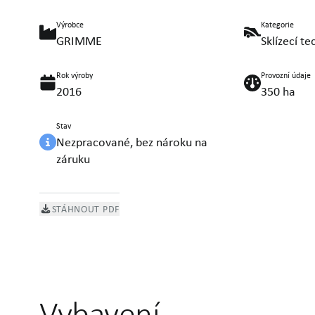
Výrobce
Kategorie
GRIMME
Sklízecí te
Rok výroby
Provozní údaje
2016
350 ha
Stav
Nezpracované, bez nároku na
záruku
STÁHNOUT PDF
Vybavení