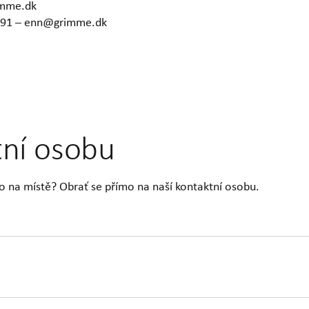
imme.dk
6291 – enn@grimme.dk
tní osobu
o na místě? Obrať se přímo na naší kontaktní osobu.