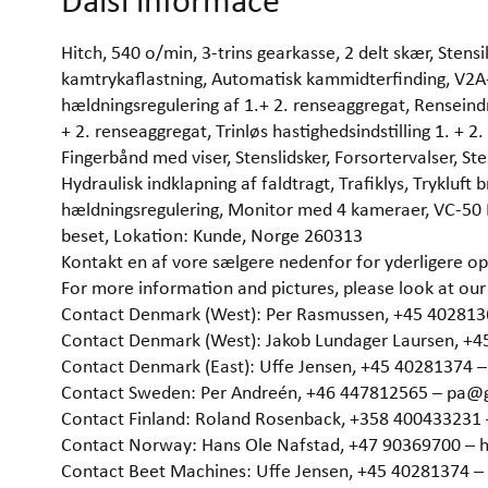
Další informace
Hitch, 540 o/min, 3-trins gearkasse, 2 delt skær, Stens
kamtrykaflastning, Automatisk kammidterfinding, V2A-
hældningsregulering af 1.+ 2. renseaggregat, Renseind
+ 2. renseaggregat, Trinløs hastighedsindstilling 1. + 2.
Fingerbånd med viser, Stenslidsker, Forsortervalser, 
Hydraulisk indklapning af faldtragt, Trafiklys, Trykluf
hældningsregulering, Monitor med 4 kameraer, VC-50 
beset, Lokation: Kunde, Norge 260313
Kontakt en af vore sælgere nedenfor for yderligere op
For more information and pictures, please look at 
Contact Denmark (West): Per Rasmussen, +45 40281
Contact Denmark (West): Jakob Lundager Laursen, +
Contact Denmark (East): Uffe Jensen, +45 40281374 
Contact Sweden: Per Andreén, +46 447812565 – pa@
Contact Finland: Roland Rosenback, +358 400433231
Contact Norway: Hans Ole Nafstad, +47 90369700 –
Contact Beet Machines: Uffe Jensen, +45 40281374 