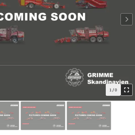
1
/
0