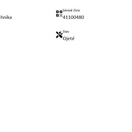
Sérové číslo
chnika
41100480
Stav
Ojeté