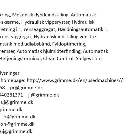
ikring, Mekanisk dybdeindstilling, Automatisk
skærme, Hydraulisk vipperyster, Hydraulisk
retning i 1. renseaggregat, Hældningsautomatik 1.
 renseaggregat, Hydraulisk indstilling venstre
Stentank med udløbsbånd, Fyldoptimering,
t bremser, Automatisk hjulmidterfinding, Automatisk
Betjeningsterminal, Clean Control, Sælges som
lysninger
our homepage: http://www.grimme.dk/en/usedmachines//
368 – pr@grimme.dk
4540281371 – jl@grimme.dk
– uj@grimme.dk
grimme.dk
 – rr@grimme.dk
 hon@grimme.dk
– uj@grimme.dk