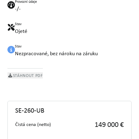
Provozní údaje
-/-
Stav
Ojeté
Stav
Nezpracované, bez nároku na záruku
STÁHNOUT PDF
SE-260-UB
149 000 €
Čistá cena (netto)