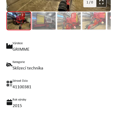
1
/
0
Výrobce
GRIMME
Kategorie
Sklízecí technika
Sérové číslo
41100381
Rok výroby
2015