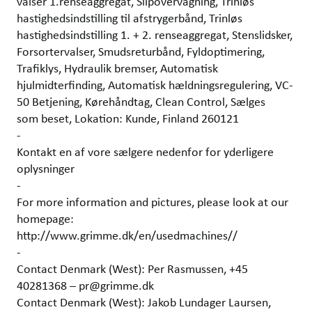
valser 1.renseaggregat, Slipovervågning, Trinløs
hastighedsindstilling til afstrygerbånd, Trinløs
hastighedsindstilling 1. + 2. renseaggregat, Stenslidsker,
Forsortervalser, Smudsreturbånd, Fyldoptimering,
Trafiklys, Hydraulik bremser, Automatisk
hjulmidterfinding, Automatisk hældningsregulering, VC-
50 Betjening, Kørehåndtag, Clean Control, Sælges
som beset, Lokation: Kunde, Finland 260121
-
Kontakt en af vore sælgere nedenfor for yderligere
oplysninger
-
For more information and pictures, please look at our
homepage:
http://www.grimme.dk/en/usedmachines//
-
Contact Denmark (West): Per Rasmussen, +45
40281368 – pr@grimme.dk
Contact Denmark (West): Jakob Lundager Laursen,