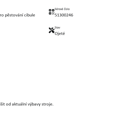
Sérové číslo
ro pěstování cibule
51300246
Stav
Ojeté
it od aktuální výbavy stroje.