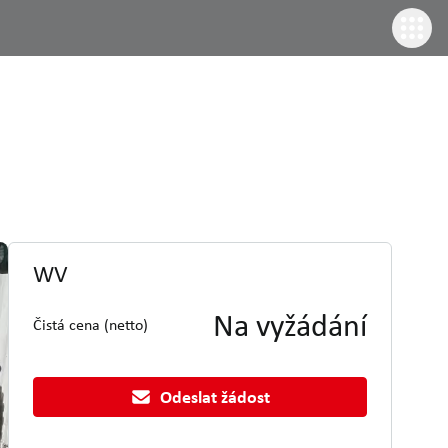
WV
Na vyžádání
Čistá cena (netto)
Odeslat žádost