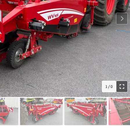
1
/
0