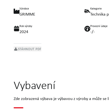
Výrobce
Kategorie
GRIMME
Technika p
Rok výroby
Provozní údaje
2024
-/-
STÁHNOUT PDF
Vybavení
Zde zobrazená výbava je výbavou z výroby a může se liš