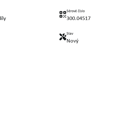
Sérové číslo
íly
300.04517
Stav
Nový