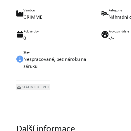
Výrobce
Kategorie
GRIMME
Náhradní d
Rok výroby
Provozní údaje
0
-/-
Stav
Nezpracované, bez nároku na
záruku
STÁHNOUT PDF
Další informace