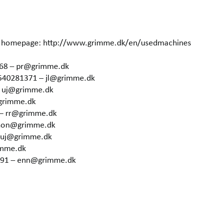
our homepage: http://www.grimme.dk/en/usedmachines
368 – pr@grimme.dk
4540281371 – jl@grimme.dk
– uj@grimme.dk
grimme.dk
 – rr@grimme.dk
 hon@grimme.dk
– uj@grimme.dk
imme.dk
6291 – enn@grimme.dk