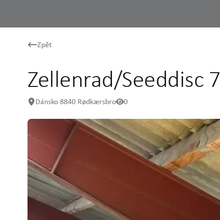
Zpět
Zellenrad/Seeddisc 
Dánsko 8840 Rødkærsbro
0