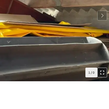
1
/
0