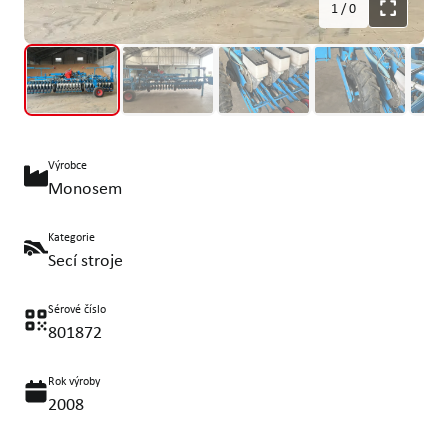
1
/
0
Výrobce
Monosem
Kategorie
Secí stroje
Sérové číslo
801872
Rok výroby
2008