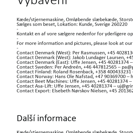
Kæde/stjernemaskine, Omløbende slæbekæde, Storsten
Sælges som beset, Lokation: Kunde, Sverige 260220
-
Kontakt en af vore sælgere nedenfor for yderligere op
-
For more information and pictures, please look at 
-
Contact Denmark (West): Per Rasmussen, +45 40281
Contact Denmark (West): Jakob Lundager Laursen, +
Contact Denmark (East): Uffe Jensen, +45 40281374 
Contact Sweden: Per Andreén, +46 447812565 – pa@
Contact Finland: Roland Rosenback, +358 400433231
Contact Norway: Hans Ole Nafstad, +47 90369700 –
Contact Beet Machines: Uffe Jensen, +45 40281374 
Contact Asa-Lift: Uffe Jensen, +45 40281374 – uj@gr
Contact Export: Elsebeth Nørskov Nielsen, +45 201
Další informace
Kæde/stjernemaskine, Omløbende slæbekæde, Storsten