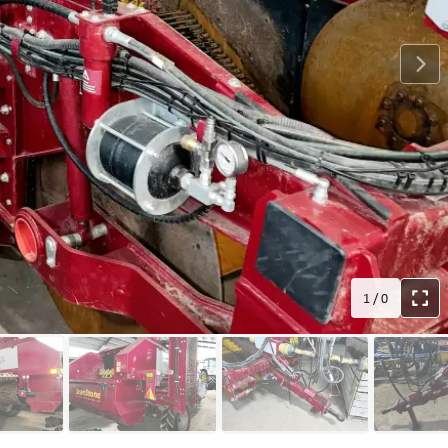
1
/
0