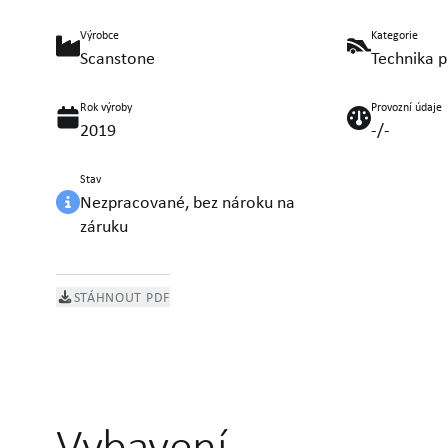
Výrobce
Kategorie
Scanstone
Technika p
Rok výroby
Provozní údaje
2019
-/-
Stav
Nezpracované, bez nároku na
záruku
STÁHNOUT PDF
Vybavení