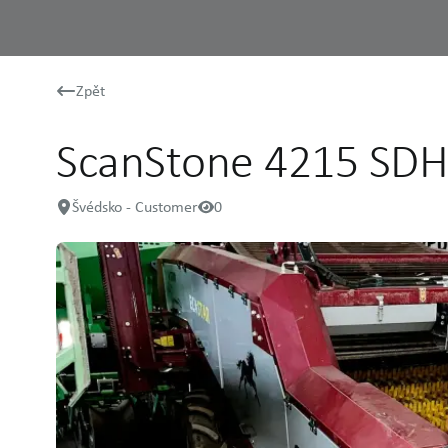
Zpět
ScanStone 4215 SDH
Švédsko - Customer
0