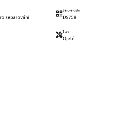
Sérové číslo
ro separování
DS758
Stav
Ojeté