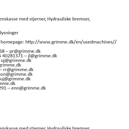
skasse med stjerner, Hydrauliske bremser,
lysninger
our homepage: http://www.grimme.dk/en/usedmachines//
368 – pr@grimme.dk
45 40281371 – jl@grimme.dk
– uj@grimme.dk
grimme.dk
 – rr@grimme.dk
 hon@grimme.dk
– uj@grimme.dk
imme.dk
36291 – enn@grimme.dk
skasse med stjerner, Hydrauliske bremser,