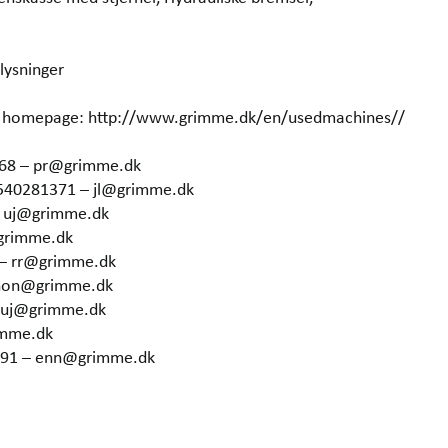
lysninger
our homepage: http://www.grimme.dk/en/usedmachines//
368 – pr@grimme.dk
4540281371 – jl@grimme.dk
– uj@grimme.dk
grimme.dk
 – rr@grimme.dk
 hon@grimme.dk
– uj@grimme.dk
imme.dk
6291 – enn@grimme.dk