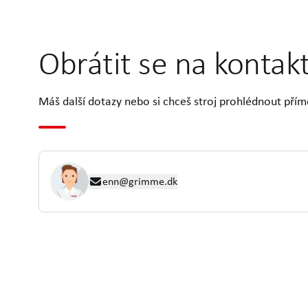
Obrátit se na kontak
Máš další dotazy nebo si chceš stroj prohlédnout přím
enn@grimme.dk