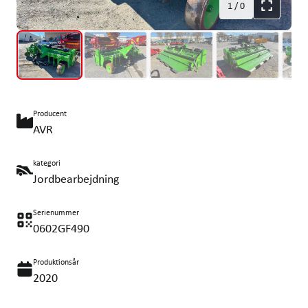
1
/
0
Producent
AVR
kategori
Jordbearbejdning
Serienummer
0602GF490
Produktionsår
2020