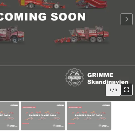
1
/
0