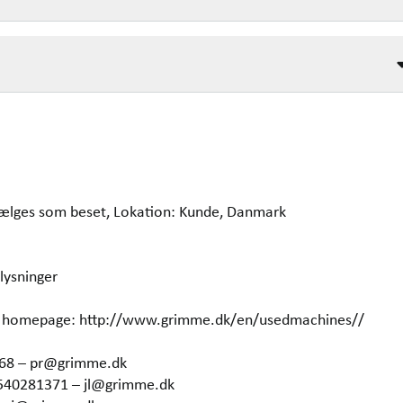
 Sælges som beset, Lokation: Kunde, Danmark
lysninger
our homepage: http://www.grimme.dk/en/usedmachines//
368 – pr@grimme.dk
4540281371 – jl@grimme.dk