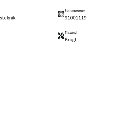
Serienummer
steknik
91001119
Tilstand
Brugt