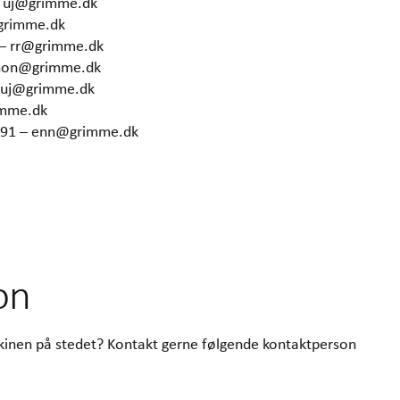
– uj@grimme.dk
grimme.dk
 – rr@grimme.dk
 hon@grimme.dk
– uj@grimme.dk
imme.dk
6291 – enn@grimme.dk
on
skinen på stedet? Kontakt gerne følgende kontaktperson