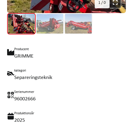
1
/
0
Producent
GRIMME
kategori
Separeringsteknik
Serienummer
96002666
Produktionsår
2025