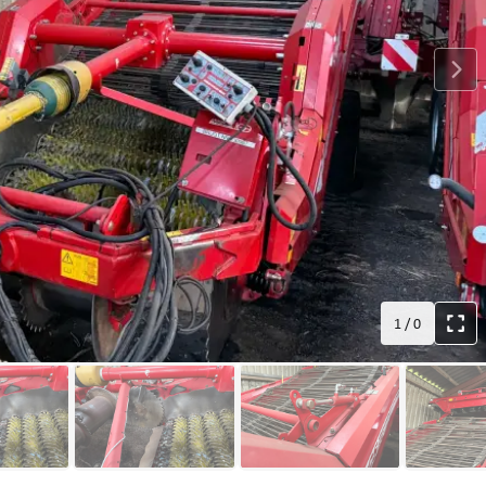
1
/
0