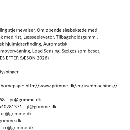
illing stjernevalser, Omløbende slæbekæde med
ank med rist, Læsseelevator, Tilbageholdsgummi,
sk hjulmidterfinding, Automatisk
Removervågning, Load Sensing, Sælges som beset,
RES EFTER SÆSON 2026)
lysninger
our homepage: http://www.grimme.dk/en/usedmachines//
368 – pr@grimme.dk
4540281371 – jl@grimme.dk
– uj@grimme.dk
grimme.dk
 – rr@grimme.dk