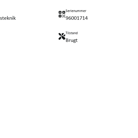
Serienummer
steknik
96001714
Tilstand
Brugt