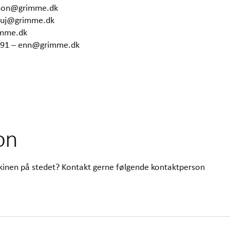
 hon@grimme.dk
– uj@grimme.dk
imme.dk
6291 – enn@grimme.dk
on
skinen på stedet? Kontakt gerne følgende kontaktperson