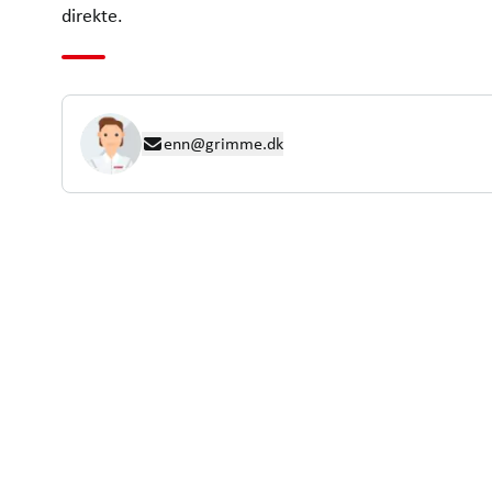
direkte.
enn@grimme.dk