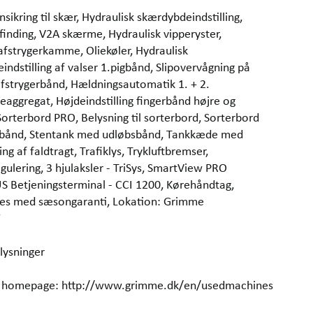
sikring til skær, Hydraulisk skærdybdeindstilling,
inding, V2A skærme, Hydraulisk vipperyster,
 afstrygerkamme, Oliekøler, Hydraulisk
indstilling af valser 1.pigbånd, Slipovervågning på
 afstrygerbånd, Hældningsautomatik 1. + 2.
nseaggregat, Højdeindstilling fingerbånd højre og
orterbord PRO, Belysning til sorterbord, Sorterbord
mudsbånd, Stentank med udløbsbånd, Tankkæde med
g af faldtragt, Trafiklys, Trykluftbremser,
ulering, 3 hjulaksler - TriSys, SmartView PRO
 Betjeningsterminal - CCI 1200, Kørehåndtag,
s med sæsongaranti, Lokation: Grimme
7
lysninger
our homepage: http://www.grimme.dk/en/usedmachines