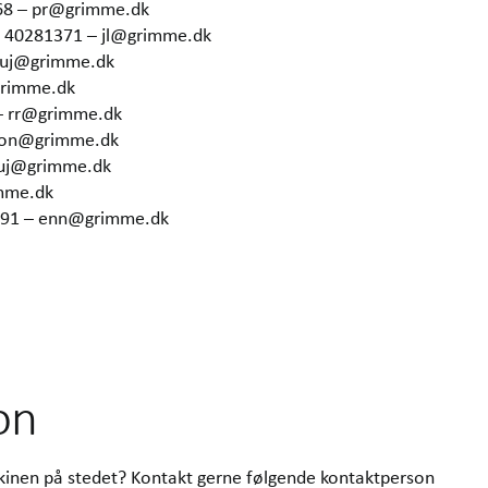
68 – pr@grimme.dk
5 40281371 – jl@grimme.dk
– uj@grimme.dk
grimme.dk
– rr@grimme.dk
 hon@grimme.dk
 uj@grimme.dk
imme.dk
6291 – enn@grimme.dk
on
skinen på stedet? Kontakt gerne følgende kontaktperson