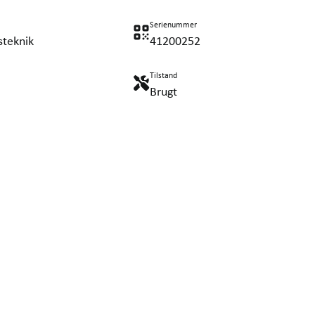
Serienummer
steknik
41200252
Tilstand
Brugt