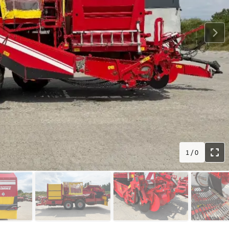
1
/
0