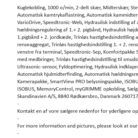
Kuglekobling, 1000 o/min, 2-delt skær, Midterskær, Sten
Automatisk kamtrykaflastning, Automatisk kammidterf
VarioDrive, Speedtronic-Web, Hydraulisk indstilling af
hældningsregulering af 1.+ 2. pigbånd, Hydraulisk højde
1.pigbånd + 2. jordkæde, Trinløs hastighedsindstilling
renseaggregat, Trinløs hastighedsindstilling 1. + 2. re
venstre fra terminal, Speedtronic-Sep, Komfortpakke S
med medbringer, Trinløs hastighedsindstilling til s
Ultrasonic-sensor, Fyldoptimering, Hydraulisk indklapnin
Automatisk hjulmidterfinding, Automatisk hældningsreg
Kamerapakke, SmartView PRO belysningspakke, ISOBUS
ISOBUS, MemoryControl, myGRIMME opkobling, Sælge
Skandinavien A/S, 8840 Rødkærsbro, Danmark 26071
-
Kontakt en af vore sælgere nedenfor for yderligere op
-
For more information and pictures, please look at 
-