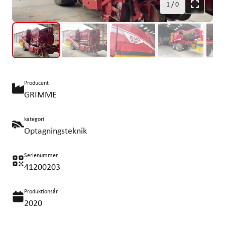
1
/
0
Producent
GRIMME
kategori
Optagningsteknik
Serienummer
41200203
Produktionsår
2020