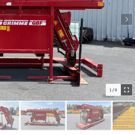
1
/
0