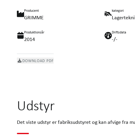
Producent
kategori
GRIMME
Lagertekni
Produktionsår
Driftsdata
2014
-/-
DOWNLOAD PDF
Udstyr
Det viste udstyr er fabriksudstyret og kan afvige fra m