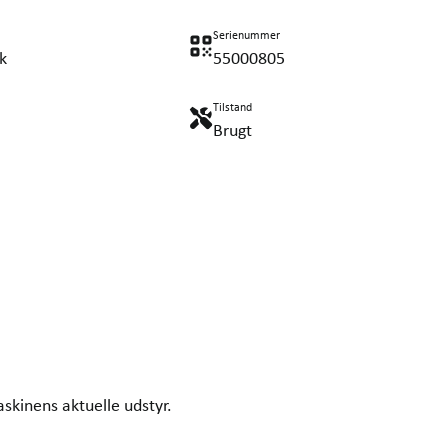
Serienummer
k
55000805
Tilstand
Brugt
askinens aktuelle udstyr.