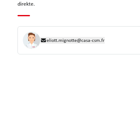
direkte.
eliott.mignotte@casa-csm.fr