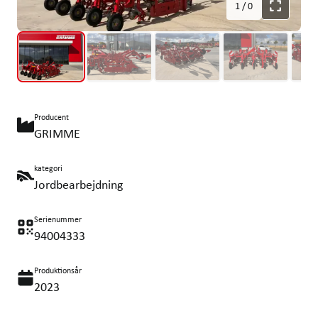
1
/
0
Producent
GRIMME
kategori
Jordbearbejdning
Serienummer
94004333
Produktionsår
2023