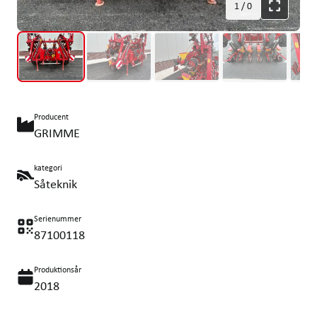
1
/
0
Producent
GRIMME
kategori
Såteknik
Serienummer
87100118
Produktionsår
2018