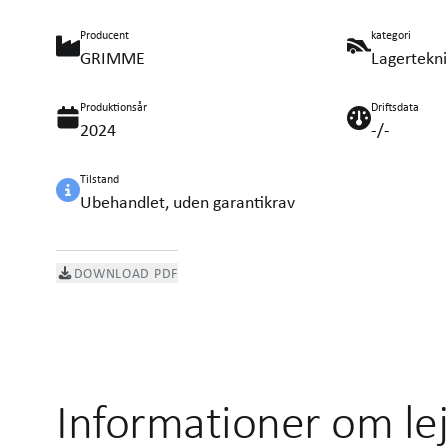
Producent
kategori
GRIMME
Lagertekni
Produktionsår
Driftsdata
2024
-/-
Tilstand
Ubehandlet, uden garantikrav
DOWNLOAD PDF
Informationer om le