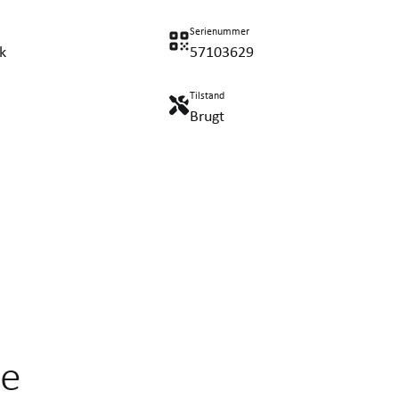
Serienummer
k
57103629
Tilstand
Brugt
je