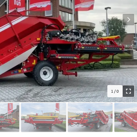
1
/
0