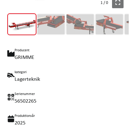
1
/
0
Producent
GRIMME
kategori
Lagerteknik
Serienummer
56502265
Produktionsår
2025