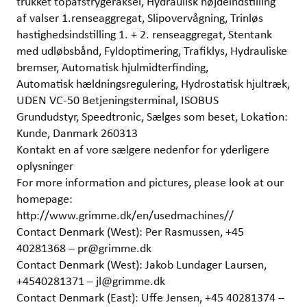
trukket topafstrygeraksel, Hydraulisk højdeindstilling
af valser 1.renseaggregat, Slipovervågning, Trinløs
hastighedsindstilling 1. + 2. renseaggregat, Stentank
med udløbsbånd, Fyldoptimering, Trafiklys, Hydrauliske
bremser, Automatisk hjulmidterfinding,
Automatisk hældningsregulering, Hydrostatisk hjultræk,
UDEN VC-50 Betjeningsterminal, ISOBUS
Grundudstyr, Speedtronic, Sælges som beset, Lokation:
Kunde, Danmark 260313
Kontakt en af vore sælgere nedenfor for yderligere
oplysninger
For more information and pictures, please look at our
homepage:
http://www.grimme.dk/en/usedmachines//
Contact Denmark (West): Per Rasmussen, +45
40281368 – pr@grimme.dk
Contact Denmark (West): Jakob Lundager Laursen,
+4540281371 – jl@grimme.dk
Contact Denmark (East): Uffe Jensen, +45 40281374 –