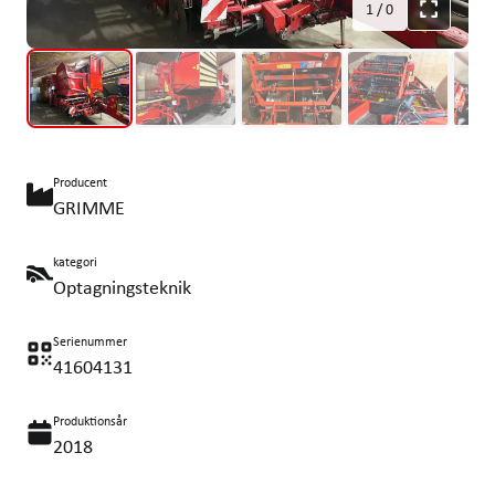
1
/
0
Producent
GRIMME
kategori
Optagningsteknik
Serienummer
41604131
Produktionsår
2018