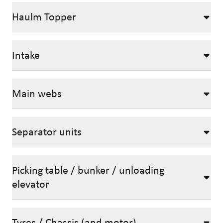
Haulm Topper
Intake
Main webs
Separator units
Picking table / bunker / unloading
elevator
Tyres / Chassis (and motor)