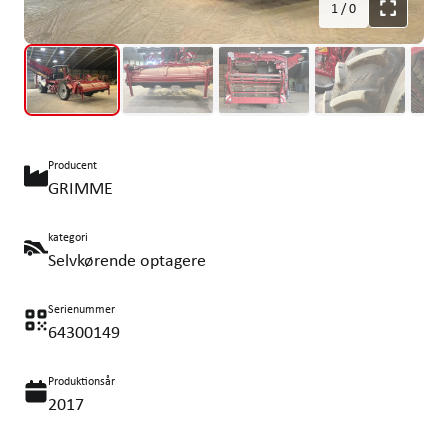
1
/
0
Producent
GRIMME
kategori
Selvkørende optagere
Serienummer
64300149
Produktionsår
2017