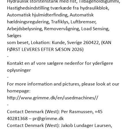
Hydraulisk storstenstank med rist, Tilbageholdsgummi,
Hastighedsindstilling tværkæde fra hydraulikblok,
Automatisk hjulmidterfinding, Automatisk
hældningsregulering, Trafiklys, Luftbremser,
Arbejdsbelysning, Removervågning, Load Sensing,
Sælges
som beset, Lokation: Kunde, Sverige 260422, (KAN
FØRST LEVERES EFTER SÆSON 2026)
-
Kontakt en af vore sælgere nedenfor for yderligere
oplysninger
-
For more information and pictures, please look at our
homepage:
http://www.grimme.dk/en/usedmachines//
-
Contact Denmark (West): Per Rasmussen, +45
40281368 – pr@grimme.dk
Contact Denmark (West): Jakob Lundager Laursen,