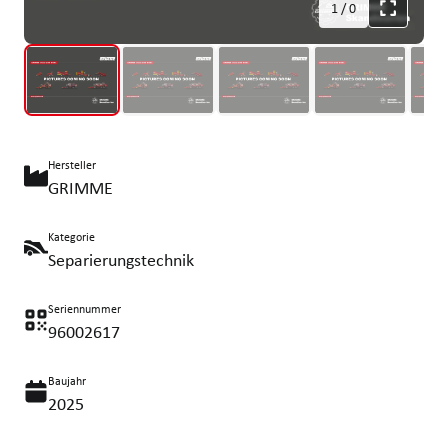
1
/
0
Hersteller
GRIMME
Kategorie
Separierungstechnik
Seriennummer
96002617
Baujahr
2025