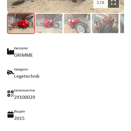
1
/
0
Hersteller
GRIMME
Kategorie
Legetechnik
Seriennummer
29100029
Baujahr
2015