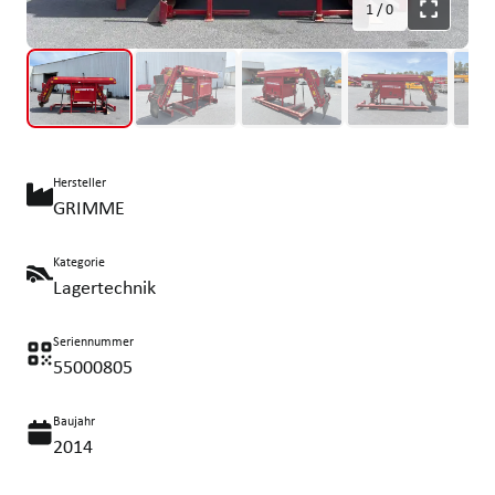
1
/
0
Hersteller
GRIMME
Kategorie
Lagertechnik
Seriennummer
55000805
Baujahr
2014