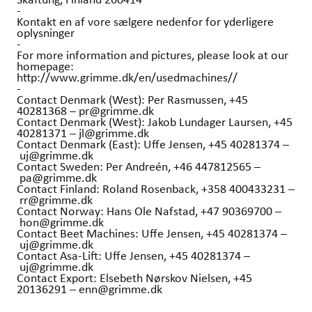
-
Kontakt en af vore sælgere nedenfor for yderligere
oplysninger
-
For more information and pictures, please look at our
homepage:
http://www.grimme.dk/en/usedmachines//
-
Contact Denmark (West): Per Rasmussen, +45
40281368 – pr@grimme.dk
Contact Denmark (West): Jakob Lundager Laursen, +45
40281371 – jl@grimme.dk
Contact Denmark (East): Uffe Jensen, +45 40281374 –
uj@grimme.dk
Contact Sweden: Per Andreén, +46 447812565 –
pa@grimme.dk
Contact Finland: Roland Rosenback, +358 400433231 –
rr@grimme.dk
Contact Norway: Hans Ole Nafstad, +47 90369700 –
hon@grimme.dk
Contact Beet Machines: Uffe Jensen, +45 40281374 –
uj@grimme.dk
Contact Asa-Lift: Uffe Jensen, +45 40281374 –
uj@grimme.dk
Contact Export: Elsebeth Nørskov Nielsen, +45
20136291 – enn@grimme.dk