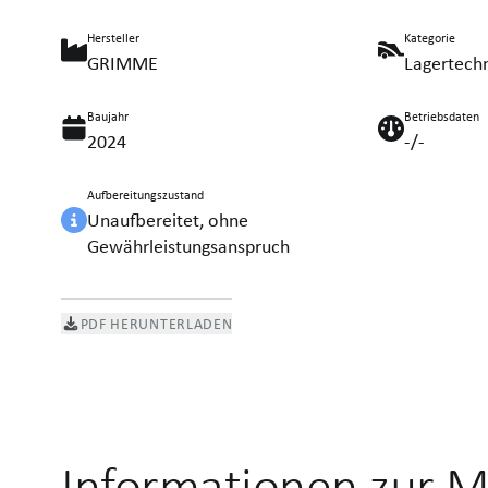
Hersteller
Kategorie
GRIMME
Lagertech
Baujahr
Betriebsdaten
2024
-/-
Aufbereitungszustand
Unaufbereitet, ohne
Gewährleistungsanspruch
PDF HERUNTERLADEN
Informationen zur M