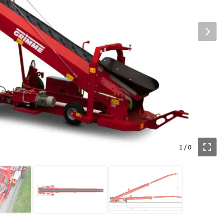
1
/
0