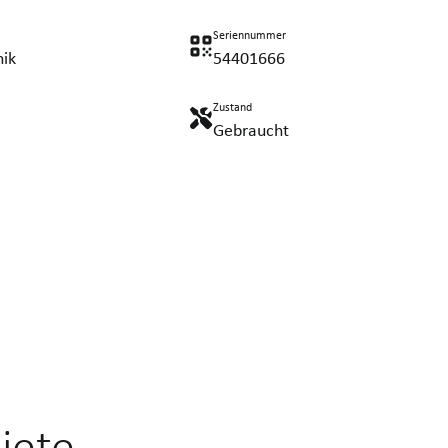
Seriennummer
nik
54401666
Zustand
Gebraucht
iete