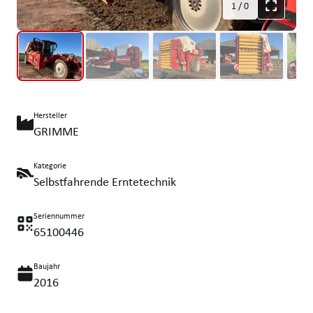
1
/
0
Hersteller
GRIMME
Kategorie
Selbstfahrende Erntetechnik
Seriennummer
65100446
Baujahr
2016