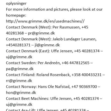
oplysninger
For more information and pictures, please look at our
homepage:
http://www.grimme.dk/en/usedmachines//
Contact Denmark (West): Per Rasmussen, +45
40281368 – pr@grimme.dk
Contact Denmark (West): Jakob Lundager Laursen,
+4540281371 – jl@grimme.dk
Contact Denmark (East): Uffe Jensen, +45 40281374 –
uj@grimme.dk
Contact Sweden: Per Andreén, +46 447812565 –
pa@grimme.dk
Contact Finland: Roland Rosenback, +358 400433231 –
rr@grimme.dk
Contact Norway: Hans Ole Nafstad, +47 90369700 –
hon@grimme.dk
Contact Beet Machines: Uffe Jensen, +45 40281374 –
uj@grimme.dk
Contact Asa-Lift: Uffe Jensen, +45 40281374 –