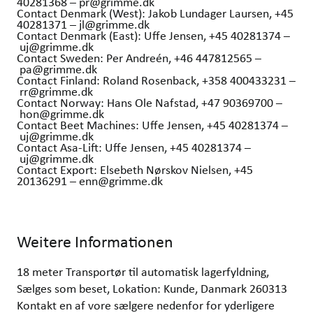
40281368 – pr@grimme.dk
Contact Denmark (West): Jakob Lundager Laursen, +45
40281371 – jl@grimme.dk
Contact Denmark (East): Uffe Jensen, +45 40281374 –
uj@grimme.dk
Contact Sweden: Per Andreén, +46 447812565 –
pa@grimme.dk
Contact Finland: Roland Rosenback, +358 400433231 –
rr@grimme.dk
Contact Norway: Hans Ole Nafstad, +47 90369700 –
hon@grimme.dk
Contact Beet Machines: Uffe Jensen, +45 40281374 –
uj@grimme.dk
Contact Asa-Lift: Uffe Jensen, +45 40281374 –
uj@grimme.dk
Contact Export: Elsebeth Nørskov Nielsen, +45
20136291 – enn@grimme.dk
Weitere Informationen
18 meter Transportør til automatisk lagerfyldning,
Sælges som beset, Lokation: Kunde, Danmark 260313
Kontakt en af vore sælgere nedenfor for yderligere