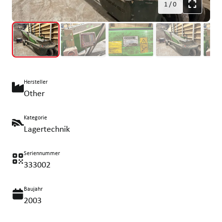
1
/
0
Hersteller
Other
Kategorie
Lagertechnik
Seriennummer
333002
Baujahr
2003