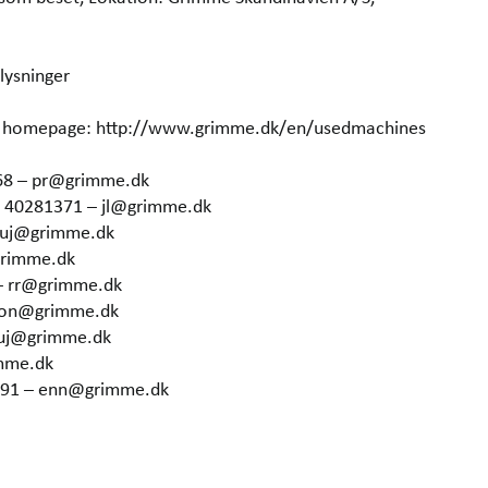
lysninger
our homepage: http://www.grimme.dk/en/usedmachines
68 – pr@grimme.dk
5 40281371 – jl@grimme.dk
– uj@grimme.dk
grimme.dk
– rr@grimme.dk
 hon@grimme.dk
 uj@grimme.dk
imme.dk
6291 – enn@grimme.dk