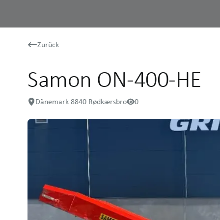
Zurück
Samon ON-400-HE
Dänemark 8840 Rødkærsbro
0