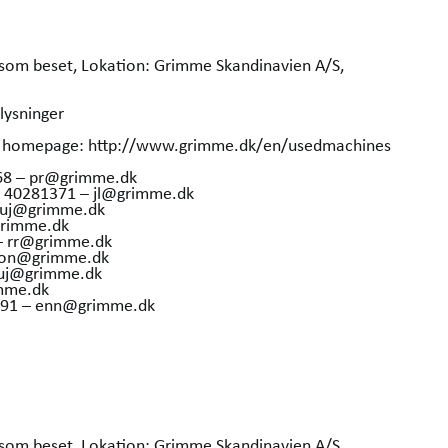
s som beset, Lokation: Grimme Skandinavien A/S,
plysninger
our homepage: http://www.grimme.dk/en/usedmachines
368 – pr@grimme.dk
5 40281371 – jl@grimme.dk
– uj@grimme.dk
grimme.dk
 – rr@grimme.dk
 hon@grimme.dk
– uj@grimme.dk
imme.dk
6291 – enn@grimme.dk
s som beset, Lokation: Grimme Skandinavien A/S,