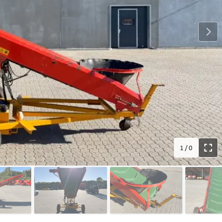
1
/
0