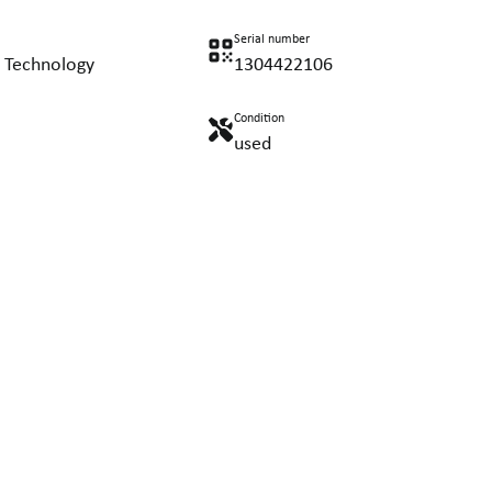
Serial number
g Technology
1304422106
Condition
used