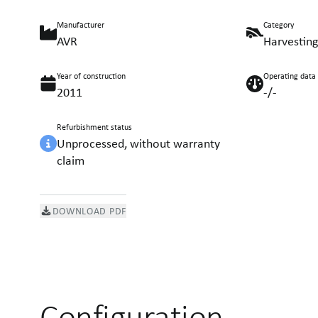
Manufacturer
Category
AVR
Harvestin
Year of construction
Operating data
2011
-/-
Refurbishment status
Unprocessed, without warranty
claim
DOWNLOAD PDF
Configuration