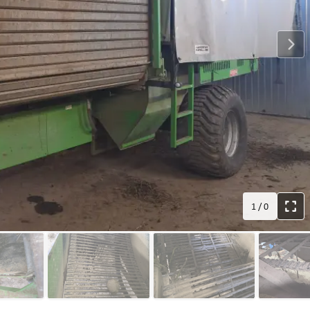
1
/
0