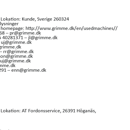
 Lokation: Kunde, Sverige 260324
lysninger
our homepage: http://www.grimme.dk/en/usedmachines//
368 – pr@grimme.dk
45 40281371 – jl@grimme.dk
– uj@grimme.dk
grimme.dk
 – rr@grimme.dk
 hon@grimme.dk
– uj@grimme.dk
imme.dk
36291 – enn@grimme.dk
 Lokation: AT Fordonsservice, 26391 Höganäs,