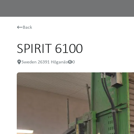
Back
SPIRIT 6100
Sweden 26391 Höganäs
0