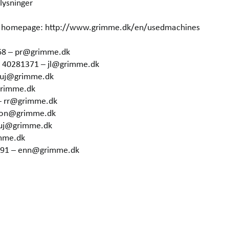
lysninger
our homepage: http://www.grimme.dk/en/usedmachines
68 – pr@grimme.dk
5 40281371 – jl@grimme.dk
– uj@grimme.dk
grimme.dk
– rr@grimme.dk
 hon@grimme.dk
 uj@grimme.dk
imme.dk
6291 – enn@grimme.dk